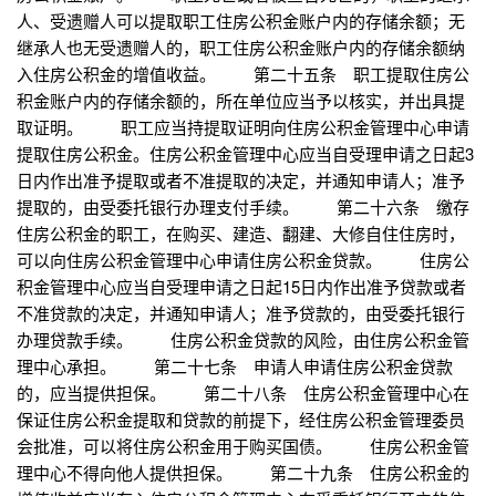
人、受遗赠人可以提取职工住房公积金账户内的存储余额；无
继承人也无受遗赠人的，职工住房公积金账户内的存储余额纳
入住房公积金的增值收益。 第二十五条 职工提取住房公
积金账户内的存储余额的，所在单位应当予以核实，并出具提
取证明。 职工应当持提取证明向住房公积金管理中心申请
提取住房公积金。住房公积金管理中心应当自受理申请之日起3
日内作出准予提取或者不准提取的决定，并通知申请人；准予
提取的，由受委托银行办理支付手续。 第二十六条 缴存
住房公积金的职工，在购买、建造、翻建、大修自住住房时，
可以向住房公积金管理中心申请住房公积金贷款。 住房公
积金管理中心应当自受理申请之日起15日内作出准予贷款或者
不准贷款的决定，并通知申请人；准予贷款的，由受委托银行
办理贷款手续。 住房公积金贷款的风险，由住房公积金管
理中心承担。 第二十七条 申请人申请住房公积金贷款
的，应当提供担保。 第二十八条 住房公积金管理中心在
保证住房公积金提取和贷款的前提下，经住房公积金管理委员
会批准，可以将住房公积金用于购买国债。 住房公积金管
理中心不得向他人提供担保。 第二十九条 住房公积金的